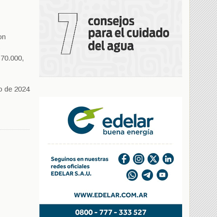
on
s
$70.000,
o de 2024