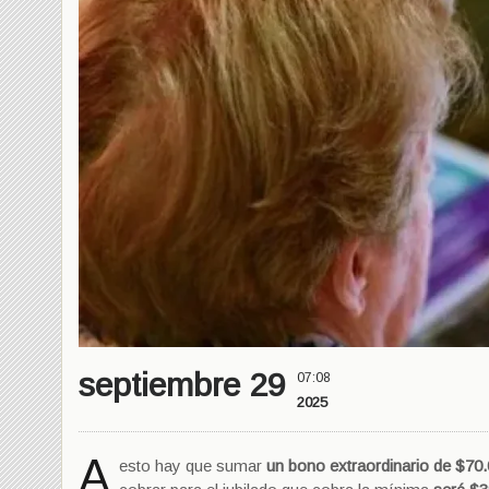
septiembre 29
07:08
2025
A
esto hay que sumar
un bono extraordinario de $70