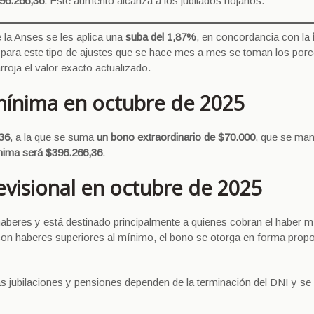
96.266,36
. Este aumento alcanza a los jubilados riojanos.
 la Anses se les aplica una
suba del 1,87%
, en concordancia con la
e para este tipo de ajustes que se hace mes a mes se toman los porc
roja el valor exacto actualizado.
 mínima en octubre de 2025
,36
, a la que se suma
un bono extraordinario de $70.000
, que se man
ínima será $396.266,36
.
visional en octubre de 2025
 haberes y está destinado principalmente a quienes cobran el haber 
con haberes superiores al mínimo, el bono se otorga en forma propo
 jubilaciones y pensiones dependen de la terminación del DNI y se