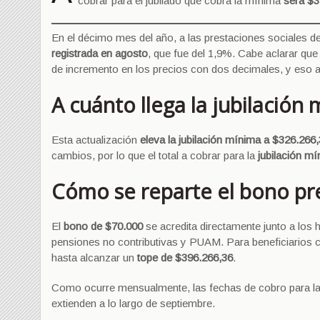
cobrar para el jubilado que cobra la mínima
será $3
En el décimo mes del año, a las prestaciones sociales de
registrada en agosto
, que fue del 1,9%. Cabe aclarar qu
de incremento en los precios con dos decimales, y eso ar
A cuánto llega la jubilación
Esta actualización
eleva la jubilación mínima a $326.266
cambios, por lo que el total a cobrar para la
jubilación m
Cómo se reparte el bono pre
El
bono de $70.000
se acredita directamente junto a los
pensiones no contributivas y PUAM. Para beneficiarios 
hasta alcanzar un
tope de $396.266,36
.
Como ocurre mensualmente, las fechas de cobro para las
extienden a lo largo de septiembre.