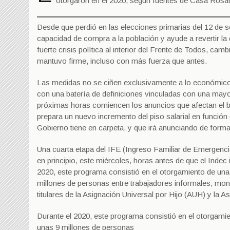
otorgaron en el 2020, según fuentes de Casa Rosada
Desde que perdió en las elecciones primarias del 12 de 
capacidad de compra a la población y ayude a revertir la
fuerte crisis política al interior del Frente de Todos, camb
mantuvo firme, incluso con más fuerza que antes.
Las medidas no se ciñen exclusivamente a lo económico.
con una batería de definiciones vinculadas con una mayor f
próximas horas comiencen los anuncios que afectan el bo
prepara un nuevo incremento del piso salarial en función d
Gobierno tiene en carpeta, y que irá anunciando de forma
Una cuarta etapa del IFE (Ingreso Familiar de Emergencia
en principio, este miércoles, horas antes de que el Indec
2020, este programa consistió en el otorgamiento de una 
millones de personas entre trabajadores informales, mon
titulares de la Asignación Universal por Hijo (AUH) y l
Durante el 2020, este programa consistió en el otorgamie
unas 9 millones de personas