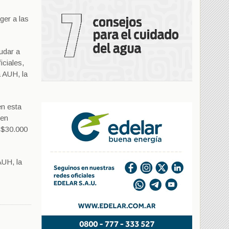
ger a las
udar a
iciales,
a AUH, la
en esta
 en
 $30.000
AUH, la