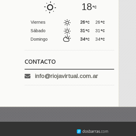
18
Viernes
26
26
Sábado
31
31
Domingo
34
34
CONTACTO
info@riojavirtual.com.ar