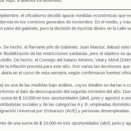
. Aquí, a quienes irá destinado.
septiembre, el oficialismo decidió apurar medidas económicas que me
 derrota en los comicios generales de noviembre. En el medio, y tra
ió parte del gabinete, pero la decisión de inyectar dinero en la calle s
 De hecho, el flamante jefe de Gabinete, Juan Manzur, debutó este 
lexibilización de las restricciones sanitarias, pero el objetivo es qu
lsillo. De hecho, el Consejo del Salario Mínimo, Vital y Móvil (SM
e la inflación prevista para este año. Son varias las decisiones que 
 diaria en el curso de esta semana, según confirmaron fuentes ofici
) es una de las medidas bajo análisis, cuyos detalles se darían a c
 informe el dato de desocupación del segundo trimestre del año. Dura
suma de $ 10.000 en tres oportunidades (abril, junio y agosto) a un
otributistas sociales y de las categorías A y B, empleadas doméstic
a Asignación Universal por Embarazo (AUE) y personas desempleadas.
nto de una suma de $ 10.000 en tres oportunidades (abril, junio y ag