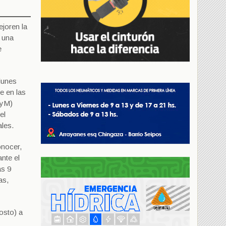
joren la
s una
e
lunes
e en las
VyM)
el
ales.
onocer,
nte el
as 9
as,
osto) a