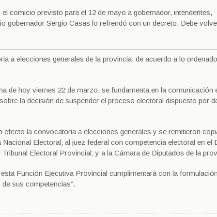
 el comicio previsto para el 12 de mayo a gobernador, intendentes,
opio gobernador Sergio Casas lo refrendó con un decreto. Debe volve
ia a elecciones generales de la provincia, de acuerdo a lo ordenad
cha de hoy viernes 22 de marzo, se fundamenta en la comunicación 
al sobre la decisión de suspender el proceso electoral dispuesto por 
n efecto la convocatoria a elecciones generales y se remitieron copi
 Nacional Electoral; al juez federal con competencia electoral en el D
el Tribunal Electoral Provincial; y a la Cámara de Diputados de la prov
e esta Función Ejecutiva Provincial cumplimentará con la formulació
 de sus competencias”.