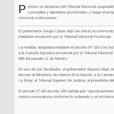
P
rimero un dictamen del Tribunal Electoral suspendió
concejales y diputados provinciales, y luego el pr
convocar a elecciones.
El gobernador Sergio Casas dejó sin efecto la convocator
mediante resolución por el Tribunal Electoral Provincial.
La medida, adoptada mediante el decreto N° 235 con fe
a la Función Ejecutiva provincial por el Tribunal Elector
086 del pasado 11 de febrero.
En uso de sus facultades, el gobernador dispuso dejar si
decreto al Ministerio de Interior de la Nación; a la Cámara
La Rioja; al Tribunal Superior de Justicia; al presidente d
El artículo 3° del decreto 235 señala que “oportunament
nueva convocatoria conforme lo ordenado y en el marco