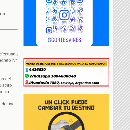
r a
o
efectuada
decreto N°
as del
istrito
incia.
n de una