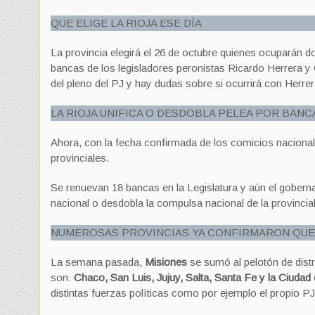
QUE ELIGE LA RIOJA ESE DÍA
La provincia elegirá el 26 de octubre quienes ocuparán 
bancas de los legisladores peronistas Ricardo Herrera y 
del pleno del PJ y hay dudas sobre si ocurrirá con Herrer
LA RIOJA UNIFICA O DESDOBLA PELEA POR BAN
Ahora, con la fecha confirmada de los comicios nacionale
provinciales.
Se renuevan 18 bancas en la Legislatura y aún el goberna
nacional o desdobla la compulsa nacional de la provincial 
NUMEROSAS PROVINCIAS YA CONFIRMARON QU
La semana pasada,
Misiones
se sumó al pelotón de dist
son:
Chaco, San Luis, Jujuy, Salta, Santa Fe y la Ciudad
distintas fuerzas políticas como por ejemplo el propio P