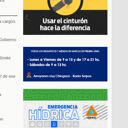
ará
a cargos
 Gobierno
límite
17 de ese
a
ón