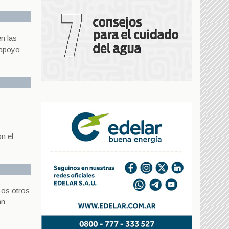
n las
 apoyo
n el
Los otros
an