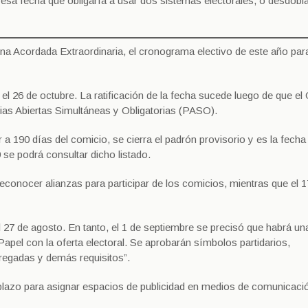
 esa fecha que obligaría a usar dos sistemas electorales, o desdobl
na Acordada Extraordinaria, el cronograma electivo de este año par
l 26 de octubre. La ratificación de la fecha sucede luego de que el
arias Abiertas Simultáneas y Obligatorias (PASO).
r a 190 días del comicio, se cierra el padrón provisorio y es la fecha 
9 se podrá consultar dicho listado.
 reconocer alianzas para participar de los comicios, mientras que el 
.
 27 de agosto. En tanto, el 1 de septiembre se precisó que habrá un
 Papel con la oferta electoral. Se aprobarán símbolos partidarios,
regadas y demás requisitos”.
el plazo para asignar espacios de publicidad en medios de comunicaci