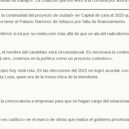
uidad de trabajo». La coalición que los llevó a la comuna por ahora 
 la continuidad del proyecto de ciudad» en Capital de cara al 2023 q
e tener el Palacio Ramírez de Velasco por falta de financiamiento.
firmó si irá por su reelección más allá de que un ala del radicalismo
, el nombre del candidato será circunstancial. Es necesaria la contin
rá otro, creemos en la política como un proyecto colectivo».
cipio hoy está rota. En las elecciones del 2021 no logró acordar con
ta Luna, quien era de la mesa chica de la intendenta.
a la convocatoria a empresas para que se hagan cargo del estacion
 «es caótico» en el marco de obras que realiza el gobierno provincia
.