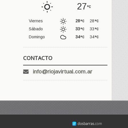
27
Viernes
28
28
Sábado
33
33
Domingo
34
34
CONTACTO
info@riojavirtual.com.ar