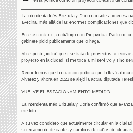
en la política como un proyecto colectivo de contin
La intendenta Inés Brizuela y Doria considera «necesaria
avecina, más allá de las enormes complicaciones que dic
En ese contexto, en diálogo con Riojavirtual Radio no con
gabinete pidió públicamente que lo haga.
Al respecto, indicó que «se trata de proyectos colectivos
proyecto en la ciudad, si me toca a mi seré yo y sino se
Recordemos que la coalición política que la llevó al muni
Alvarez y ahora en 2022 se alejó la actual diputada Teresi
VUELVE EL ESTACIONAMIENTO MEDIDO
La intendenta Inés Brizuela y Doria confirmó que avanz
medido.
A su vez consideró que actualmente circular en la ciudad
soterramiento de cables y cambios de caños de cloacas