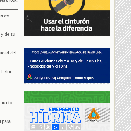
está rota.
ue se
 y de su
uidad del
 Felipe
amiento
l para