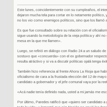
Este lunes, coincidentemente con su cumpleaños, el inte
dejaron mucha tela para cortar en lo netamente político, 
no los vio como enemigos políticos, sino que los llamó a 
Es que fue consultado sobre su relación con el oficiali
sigue usando la metodología de la vieja política y ahí n
mesa en la que me llamen».
Luego, se refirió en diálogo con Radio 24 a un saludo d
sostuvo que «concuerda» con el ex gobernador respecto d
resulta atráctivo y si va a discutir políticas ojalá tenga é
También hizo referencia al frente Ahora La Rioja que habí
oficialismo de cara a la frustada elección del 12 de mayo
candidato a gobernador y el jefe comunal vaya por la ree
«Acá nadie tenía definido nada, usted a mi jamás me es
Por último, Paredes ratificó que «quiero ser candidato a 