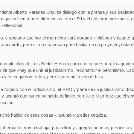
ndente Alberto Paredes Urquiza dialogó con la prensa y sus declara
ya que si bien marcó diferencias con el PJ y el gobierno provincial, 
reflexionar.
smo, y sostuvo que por el momento está cortado el diálogo y apuntó 
o concuerdo, pero si me convocan para hablar de un proyecto, estaré 
e cumpleaños de Luis Beder Herrera para con su persona, lo agradec
e que «hay que unir al justicialismo, reconstruir el peronismo. Es
xito y lo tengamos todos, pero la verdad lo veo difícil».
a forjado con el radicalismo, el PRO y parte de un justicialismo dísc
, y apuntó que nunca se había definido con Julio Martínez que él sea
lección.
cuchó hablar de esas cosas», apuntó Paredes Urquiza.
gobernador, voy a trabajar para ello» y agregó que «soy peronista y 