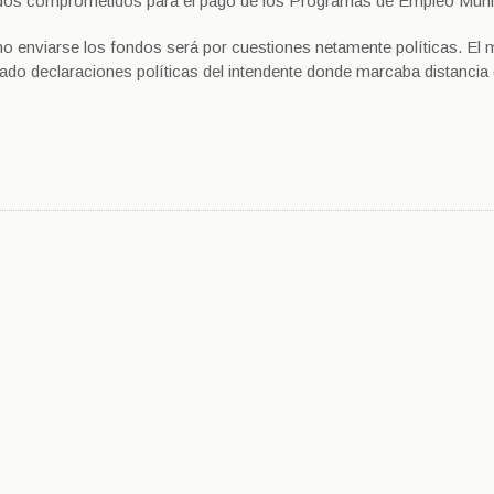
ondos comprometidos para el pago de los Programas de Empleo Munic
 enviarse los fondos será por cuestiones netamente políticas. El m
onado declaraciones políticas del intendente donde marcaba distancia 