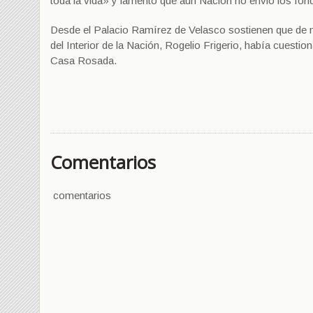
toda la vida» y lamentó que aún Nación no envió los f
Desde el Palacio Ramírez de Velasco sostienen que de no
del Interior de la Nación, Rogelio Frigerio, había cuesti
Casa Rosada.
Comentarios
comentarios