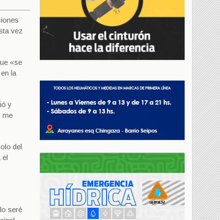
ciones
esta vez
que «se
en la
ió y
o me
olo del
 el
lo seré