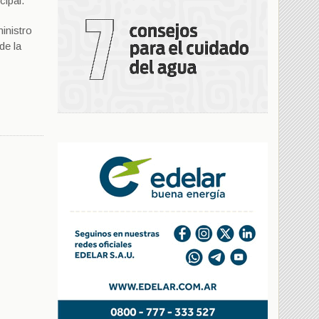
ipal.
inistro
de la