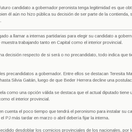
 futuro candidato a gobernador peronista tenga legitimidad es que ob
bien él aún no hizo pública su decisión de ser parte de la contienda, 
.
gado a llamar a internas partidarias para elegir su candidato a gober
muestra trabajando tanto en Capital como el interior provincial.
na decisión respecto de si será o no precandidato, todo indica que ti
les precandidatos a gobernador. Entre ellos se destacan Teresita M
hasta Silvia Gaitán, luego de que Beder Herrera decline una postulac
ela como una opción válida se destaca que el actual diputado tiene u
omo el interior provincial.
n cuenta el poco tiempo que tendrá el peronismo para instalar su ca
el PJ más tardar en marzo o abril debería fijar la interna.
ecidido desdoblar los comicios provinciales de los nacionales, por l