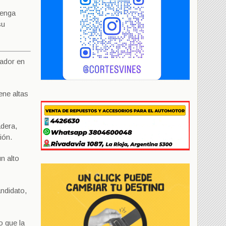
tenga
su
nador en
ene altas
adera,
ión.
n alto
ndidato,
o que la