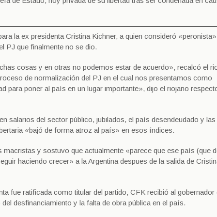
jefa de Estado, hoy privada de su libertad tras ser condenada en ca
ara la ex presidenta Cristina Kichner, a quien consideró «peronista
del PJ que finalmente no se dio.
chas cosas y en otras no podemos estar de acuerdo», recalcó el ri
proceso de normalización del PJ en el cual nos presentamos como
 para poner al país en un lugar importante», dijo el riojano respect
en salarios del sector público, jubilados, el país desendeudado y las
bertaria «bajó de forma atroz al país» en esos índices.
s macristas y sostuvo que actualmente «parece que ese país (que 
guir haciendo crecer» a la Argentina despues de la salida de Cristi
nta fue ratificada como titular del partido, CFK recibió al gobernador
el desfinanciamiento y la falta de obra pública en el país.