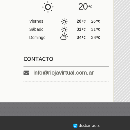
20
Viernes
26
26
Sábado
31
31
Domingo
34
34
CONTACTO
info@riojavirtual.com.ar