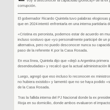
voy a desconocer la capacidad (política)» de la ex 
corrupción.
El gobernador Ricardo Quintela tuvo palabras elogiosas p
que en 2024 intentó enfrentarla en una interna partidaria 
«Cristina es peronista, podemos estar de acuerdo en mu
incluso sostuvo que «yo personalmente participé de un 
alternativa, pero no puedo desconocer nunca su capacidad
paso de la referente K por la Casa Rosada.
En esa línea, Quintela dijo que «dejó a Argentina primera 
desendeudadas» y recalcó que la actual administración li
Luego, agregó que eso incluso lo reconocen ex ministro
no hubiera existido» y lamentó que no se haya podido «se
de la Casa Rosada.
Tras la fallida interna del PJ Nacional donde la ex preside
Rioja en su domicilio, donde ambos evaluaron el impacto d