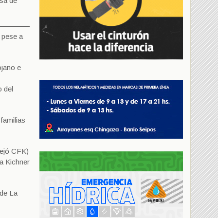
usa de
» pese a
ojano e
o del
 familias
dejó CFK)
na Kichner
 de La