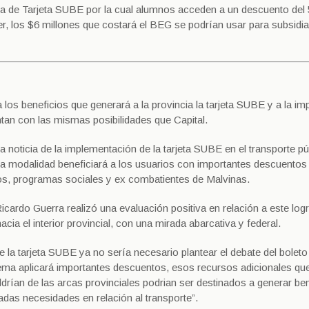
ada de Tarjeta SUBE por la cual alumnos acceden a un descuento de
er, los $6 millones que costará el BEG se podrían usar para subsidia
 los beneficios que generará a la provincia la tarjeta SUBE y a la im
tan con las mismas posibilidades que Capital.
a noticia de la implementación de la tarjeta SUBE en el transporte pú
va modalidad beneficiará a los usuarios con importantes descuentos 
dos, programas sociales y ex combatientes de Malvinas.
 Ricardo Guerra realizó una evaluación positiva en relación a este log
cia el interior provincial, con una mirada abarcativa y federal.
e la tarjeta SUBE ya no sería necesario plantear el debate del boleto
stema aplicará importantes descuentos, esos recursos adicionales qu
aldrían de las arcas provinciales podrian ser destinados a generar be
cadas necesidades en relación al transporte”.