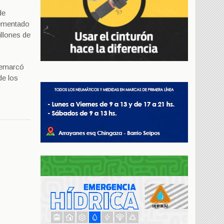
de
rementado
illones de
 remarcó
de los