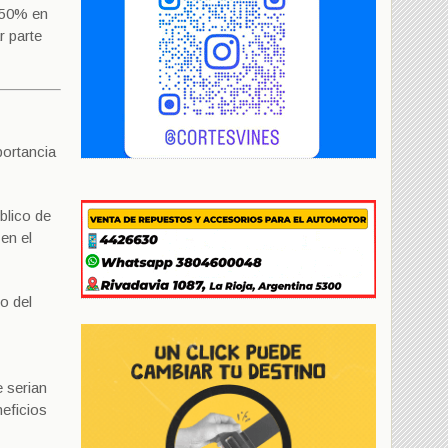
l 50% en
r parte
portancia
blico de
en el
ro del
e serian
neficios