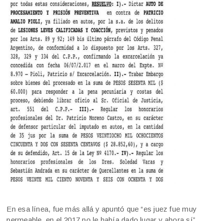
En esa línea, fue más allá y apuntó que “es juez fue muy
permeable, en el 2017 no le había dado lugar y ahora sí”,