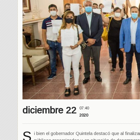
diciembre 22
07:40
2020
S
i bien el gobernador Quintela destacó que al finali