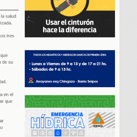
la salud
rizada.
mos tres
 que
n de su
dad.
a en el
gar que
ar
ro