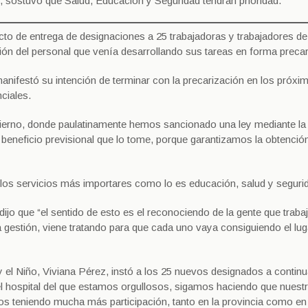
, sostuvo que Salud, Educación y Seguridad tendrán prioridad.
to de entrega de designaciones a 25 trabajadoras y trabajadores de 
ación del personal que venía desarrollando sus tareas en forma preca
 manifestó su intención de terminar con la precarización en los próxi
ciales.
obierno, donde paulatinamente hemos sancionado una ley mediante la
l beneficio previsional que lo tome, porque garantizamos la obtenció
 los servicios más importares como lo es educación, salud y seguri
dijo que “el sentido de esto es el reconociendo de la gente que trabaj
a gestión, viene tratando para que cada uno vaya consiguiendo el lu
y el Niño, Viviana Pérez, instó a los 25 nuevos designados a continu
l hospital del que estamos orgullosos, sigamos haciendo que nuest
mos teniendo mucha más participación, tanto en la provincia como en