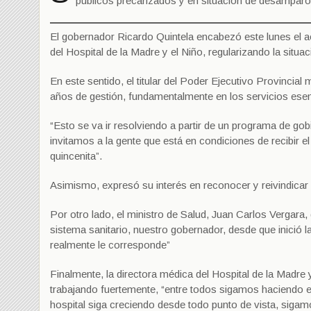
públicos precarizados y en situación de desamparo
El gobernador Ricardo Quintela encabezó este lunes el ac
del Hospital de la Madre y el Niño, regularizando la situ
En este sentido, el titular del Poder Ejecutivo Provincial
años de gestión, fundamentalmente en los servicios esen
“Esto se va ir resolviendo a partir de un programa de g
invitamos a la gente que está en condiciones de recibir e
quincenita”.
Asimismo, expresó su interés en reconocer y reivindicar
Por otro lado, el ministro de Salud, Juan Carlos Vergara, 
sistema sanitario, nuestro gobernador, desde que inició l
realmente le corresponde”
Finalmente, la directora médica del Hospital de la Madre 
trabajando fuertemente, “entre todos sigamos haciendo e
hospital siga creciendo desde todo punto de vista, siga