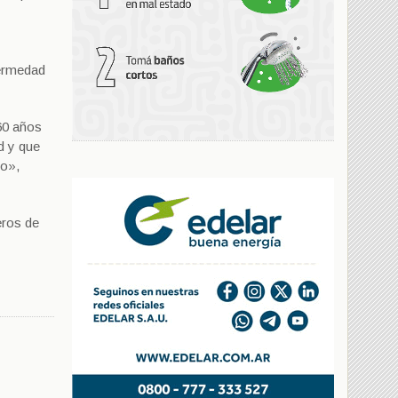
fermedad
60 años
d y que
so»,
eros de