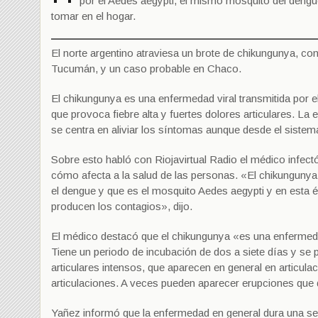
por el Aedes aegypti, el mismo mosquito del deng
tomar en el hogar.
El norte argentino atraviesa un brote de chikungunya, co
Tucumán, y un caso probable en Chaco.
El chikungunya es una enfermedad viral transmitida por 
que provoca fiebre alta y fuertes dolores articulares. La 
se centra en aliviar los síntomas aunque desde el sistem
Sobre esto habló con Riojavirtual Radio el médico infec
cómo afecta a la salud de las personas. «El chikungunya 
el dengue y que es el mosquito Aedes aegypti y en esta
producen los contagios», dijo.
El médico destacó que el chikungunya «es una enfermedad 
Tiene un periodo de incubación de dos a siete días y se 
articulares intensos, que aparecen en general en articu
articulaciones. A veces pueden aparecer erupciones que
Yañez informó que la enfermedad en general dura una s