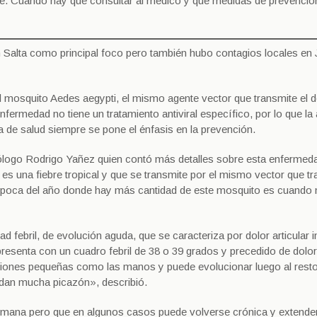
ue. Cuándo hay que consultar al médico y qué medidas de prevenció
n Salta como principal foco pero también hubo contagios locales en 
el mosquito Aedes aegypti, el mismo agente vector que transmite el 
enfermedad no tiene un tratamiento antiviral específico, por lo que la
a de salud siempre se pone el énfasis en la prevención.
tólogo Rodrigo Yañez quien contó más detalles sobre esta enfermed
es una fiebre tropical y que se transmite por el mismo vector que t
 época del año donde hay más cantidad de este mosquito es cuando
febril, de evolución aguda, que se caracteriza por dolor articular i
presenta con un cuadro febril de 38 o 39 grados y precedido de dolo
laciones pequeñas como las manos y puede evolucionar luego al resto
 dan mucha picazón», describió.
emana pero que en algunos casos puede volverse crónica y extende