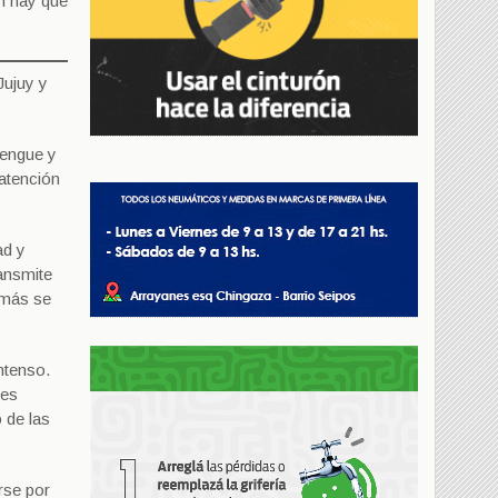
n hay que
Jujuy y
dengue y
 atención
ad y
ransmite
 más se
ntenso.
res
 de las
rse por