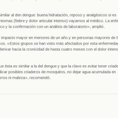
 similar al den dengue: buena hidratación, reposo y analgésicos si es
íntomas (fiebre y dolor articular intenso) vayamos al médico. La en
co y la confirmación con un análisis de laboratorio», amplió.
r un impacto mayor en menores de un año y en personas mayores de 
icos. «Estos grupos se han visto más afectados por esta enfermeda
rivar hacia la cronicidad de hasta cuatro meses con el dolor inten
 ésta es similar a la del dengue y que la clave es evitar tener criad
dicar posibles criaderos de mosquitos, no dejar agua acumulada en
charros ni maleza», recomendó.