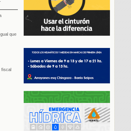
.
a
igual que
 fiscal