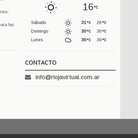
16
ones.
Sábado
31
26
ara las
Domingo
30
30
Lunes
30
30
CONTACTO
info@riojavirtual.com.ar