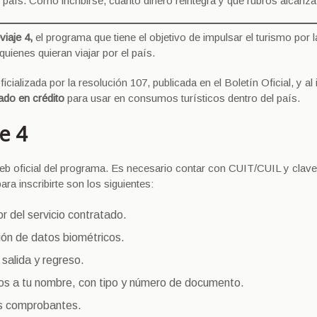
 país. Cómo incribirse, cuánto dinero reintegra y que rubros alcanza
viaje 4,
el programa que tiene el objetivo de impulsar el turismo por l
quienes quieran viajar por el país.
cializada por la resolución 107, publicada en el Boletín Oficial, y al 
ado en crédito
para usar en consumos turísticos dentro del país.
e 4
o web oficial del programa. Es necesario contar con CUIT/CUIL y clave
ra inscribirte son los siguientes:
or del servicio contratado.
ción de datos biométricos.
 salida y regreso.
dos a tu nombre, con tipo y número de documento.
tus comprobantes.