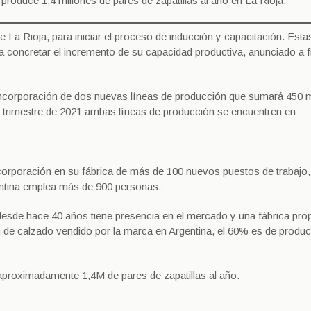
oduce 1,4 millones de pares de zapatillas al año en La Rioja.
La Rioja, para iniciar el proceso de inducción y capacitación. Esta
a concretar el incremento de su capacidad productiva, anunciado a f
ncorporación de dos nuevas líneas de producción que sumará 450 m
er trimestre de 2021 ambas líneas de producción se encuentren en
ncorporación en su fábrica de más de 100 nuevos puestos de trabajo,
ntina emplea más de 900 personas.
desde hace 40 años tiene presencia en el mercado y una fábrica propi
men de calzado vendido por la marca en Argentina, el 60% es de produ
aproximadamente 1,4M de pares de zapatillas al año.