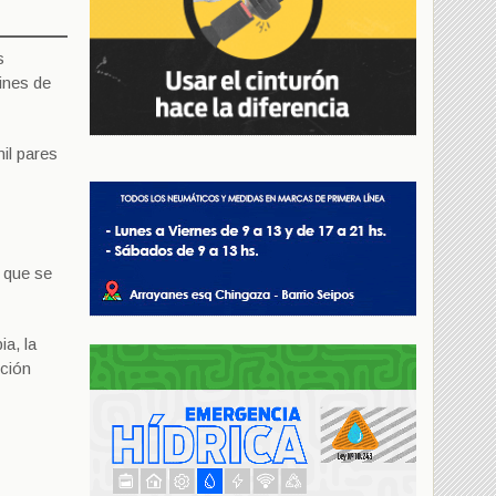
s
ines de
il pares
 que se
a, la
cción