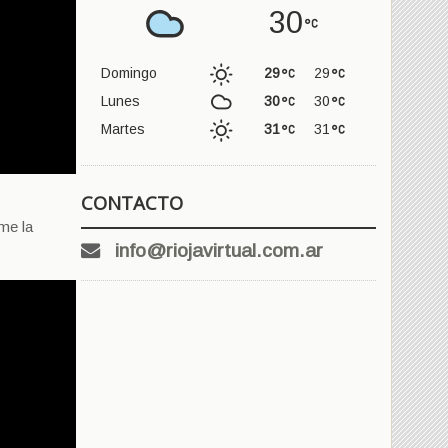
30
Domingo
29
29
Lunes
30
30
Martes
31
31
CONTACTO
me la
info@riojavirtual.com.ar