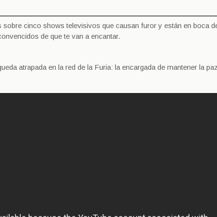
 sobre cinco shows televisivos que causan furor y están en boca d
convencidos de que te van a encantar.
ueda atrapada en la red de la Furia: la encargada de mantener la paz