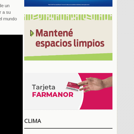
de un
r a su
 el mundo
CLIMA