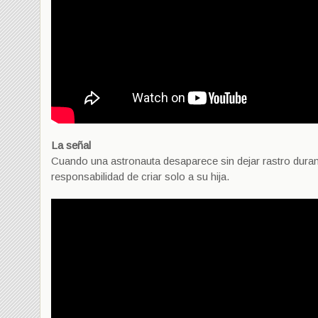
La señal
Cuando una astronauta desaparece sin dejar rastro dura
responsabilidad de criar solo a su hija.