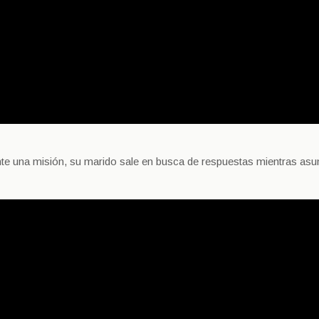
nte una misión, su marido sale en busca de respuestas mientras asu