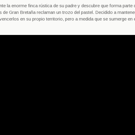
 la enorme finca rústica de su padre y descubre que forma parte 
s de Gran Bretaña reclaman un trozo del pastel. Decidido a mantene
a vencerlos en su propio territorio, pero a medida que se sumerge en