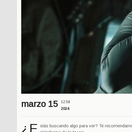
marzo 15
12:58
2024
¿E
stás buscando algo para ver? Te recomendamos