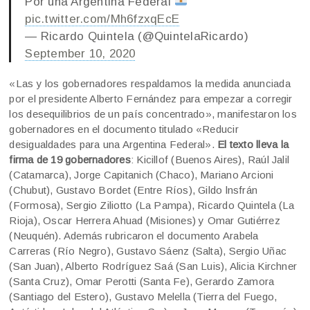
Por una Argentina Federal
pic.twitter.com/Mh6fzxqEcE
— Ricardo Quintela (@QuintelaRicardo)
September 10, 2020
«Las y los gobernadores respaldamos la medida anunciada
por el presidente Alberto Fernández para empezar a corregir
los desequilibrios de un país concentrado», manifestaron los
gobernadores en el documento titulado «Reducir
desigualdades para una Argentina Federal».
El texto lleva la
firma de 19 gobernadores
: Kicillof (Buenos Aires), Raúl Jalil
(Catamarca), Jorge Capitanich (Chaco), Mariano Arcioni
(Chubut), Gustavo Bordet (Entre Ríos), Gildo lnsfrán
(Formosa), Sergio Ziliotto (La Pampa), Ricardo Quintela (La
Rioja), Oscar Herrera Ahuad (Misiones) y Omar Gutiérrez
(Neuquén). Además rubricaron el documento Arabela
Carreras (Río Negro), Gustavo Sáenz (Salta), Sergio Uñac
(San Juan), Alberto Rodríguez Saá (San Luis), Alicia Kirchner
(Santa Cruz), Omar Perotti (Santa Fe), Gerardo Zamora
(Santiago del Estero), Gustavo Melella (Tierra del Fuego,