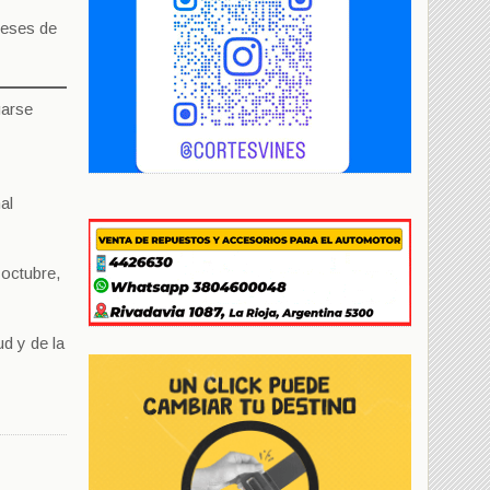
meses de
garse
al
 octubre,
ud y de la