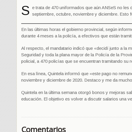
S
e trata de 470 uniformados que aún ANSeS no les di
septiembre, octubre, noviembre y diciembre. Esto f
En las últimas horas el gobierno provincial, según infor
durante 4 meses a la policía, a efectivos que están tram
Al respecto, el mandatario indicó que «decidí junto a la 
Seguridad y toda la plana mayor de la Policía de la Provi
policial, a 470 policías que se encuentran tramitando su 
En esa línea, Quintela informó que «este pago no remune
noviembre y diciembre de 2020. Destaco y me da mucho org
Quintela en la última semana otorgó bonos y mejoras salar
educación. El objetivo es volver a discutir salarios una ve
Comentarios