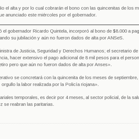
o el alta y por lo cual cobrarán el bono con las quincenitas de los 
ue anunciado este miércoles por el gobernador.
mó el gobernador Ricardo Quintela, incorporó al bono de $8.000 a pa
itando su jubilación y aún no fueron dados de alta por ANSeS.
ministra de Justicia, Seguridad y Derechos Humanos; el secretario de
ncia, hacer extensivo el pago adicional de 8 mil pesos para el person
retiro pero que aún no fueron dados de alta por Anses».
rativo se concretará con la quincenita de los meses de septiembre,
ullo la labor realizada por la Policía riojana».
iales temporales, es decir por 4 meses, al sector policial, de la sal
z se reabran las paritarias.