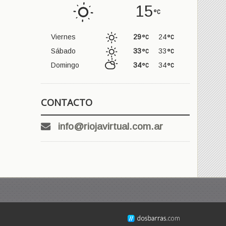
15
Viernes
29
24
Sábado
33
33
Domingo
34
34
CONTACTO
info@riojavirtual.com.ar