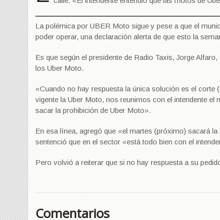
calle. «El intendente entendió que las motos de Ub
La polémica por UBER Moto sigue y pese a que el municip
poder operar, una declaración alerta de que esto la sem
Es que según el presidente de Radio Taxis, Jorge Alfaro,
los Uber Moto.
«Cuando no hay respuesta la única solución es el corte (d
vigente la Uber Moto, nos reunimos con el intendente e
sacar la prohibición de Uber Moto».
En esa línea, agregó que «el martes (próximo) sacará la
sentenció que en el sector «está todo bien con el intend
Pero volvió a reiterar que si no hay respuesta a su pedid
Comentarios