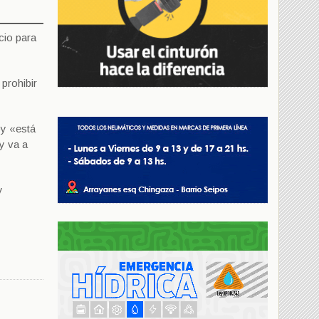
cio para
prohibir
oy «está
y va a
y