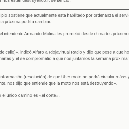
er nos están destruyendo», sentenció.
io sostiene que actualmente está habilitado por ordenanza el servi
ana próxima podría cambiar.
 el intendente Armando Molina les prometió desde el martes próximo 
e calle)», indicó Alfaro a Riojavirtual Radio y dijo que pese a que h
l martes y él se comprometió a que nos juntamos la semana próxima 
 información (resolución) de que Uber moto no podrá circular más» 
ente, nos dijo que entiende que la moto nos está destruyendo».
o el único camino es «el corte».