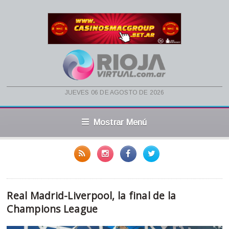
jueves 06 de agosto de 2026
Mostrar Menú
Real Madrid-Liverpool, la final de la
Champions League