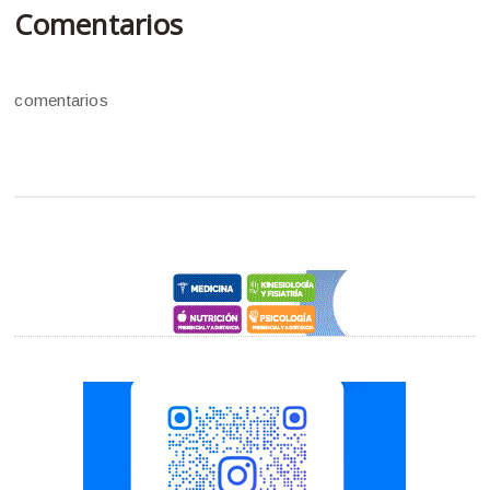
Comentarios
comentarios