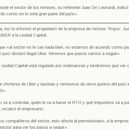
sde el sector de los remises, su referente Juan De Leonardi, indic
rdo como no lo está gran parte del país».
a. Así lo informó el propietario de la empresa de remses ‘Rojos’, Ju
UBER a la ciudad Capital.
 que «al sector no le cae nada bien, no estamos de acuerdo como p
n juez declaró ilegal Uber. Veremos que pasos vamos a seguir»
 la ciudad Capital está regulado por ordenanzas y tendremos que ver
re choferes de Uber y taxistas y remiseros de otros puntos del país 
ió».
 va a controlar, quién le va a hacer el RTO y qué impuestos va a pa
 recalcó el empresario.
os compañeros del sector, esto afecta al permisionario, a la empre
ector para ver los pasos a seguir».