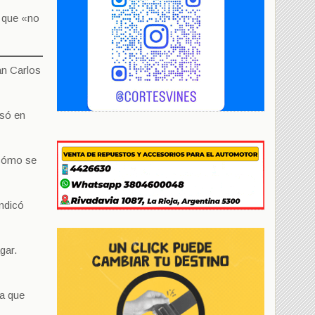
ó que «no
an Carlos
asó en
 cómo se
indicó
gar.
sa que