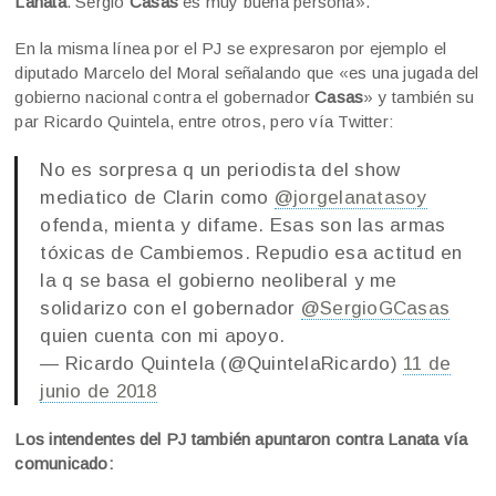
Lanata
. Sergio
Casas
es muy buena persona».
En la misma línea por el PJ se expresaron por ejemplo el
diputado Marcelo del Moral señalando que «es una jugada del
gobierno nacional contra el gobernador
Casas
» y también su
par Ricardo Quintela, entre otros, pero vía Twitter:
No es sorpresa q un periodista del show
mediatico de Clarin como
@jorgelanatasoy
ofenda, mienta y difame. Esas son las armas
tóxicas de Cambiemos. Repudio esa actitud en
la q se basa el gobierno neoliberal y me
solidarizo con el gobernador
@SergioGCasas
quien cuenta con mi apoyo.
— Ricardo Quintela (@QuintelaRicardo)
11 de
junio de 2018
Los intendentes del PJ también apuntaron contra Lanata vía
comunicado: