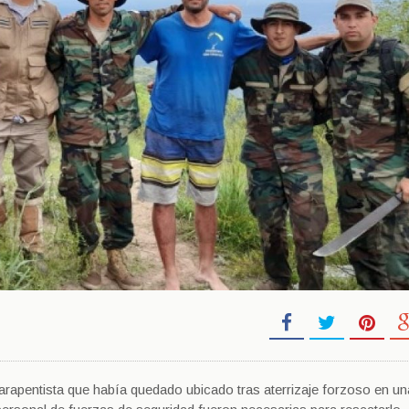
parapentista que había quedado ubicado tras aterrizaje forzoso en u