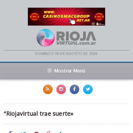
domingo 09 de agosto de 2026
Mostrar Menú
“Riojavirtual trae suerte»