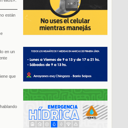
n ellos».
no están
 e
do en un
ente
tiene que
á hablando