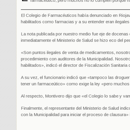
farmacéutico, pero muchos no lo cumplen porque ha
El Colegio de Farmacéuticos había denunciado en Riojav
habilitados como farmacias y a su entender eran ilegales
La nota publicada por nuestro medio fue eje de docenas
inmediatamente el Ministerio de Salud se hizo eco del ped
«Son puntos ilegales de venta de medicamentos, nosotr
procedimiento con auditores de la Municipalidad. Nosotr
habilitados», indicó el director de Fiscalización Sanitaria
A su vez, el funcionario indicó que «tampoco las drogue
tener un farmaceútico» como exige la ley «pero muchos
Al respecto, Montivero dijo que «el Colegio lo sabe y va
Finalmente, el representante del Ministerio de Salud ind
con la Municipalidad para iniciar el proceso de clausura»