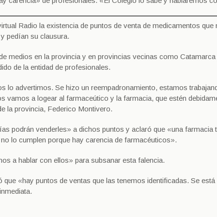
y carencia» de profesionales. «El Colegio lo sabe y hablaremos co
irtual Radio la existencia de puntos de venta de medicamentos que 
 y pedían su clausura.
 de medios en la provincia y en provincias vecinas como Catamarca
ido de la entidad de profesionales.
os lo advertimos. Se hizo un reempadronamiento, estamos trabajan
os vamos a logear al farmaceútico y la farmacia, que estén debidam
 de la provincia, Federico Montivero.
rías podrán venderles» a dichos puntos y aclaró que «una farmacia 
 no lo cumplen porque hay carencia de farmacéuticos».
mos a hablar con ellos» para subsanar esta falencia.
icó que «hay puntos de ventas que las tenemos identificadas. Se est
 inmediata.