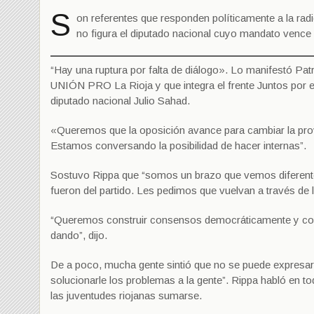
S
on referentes que responden políticamente a la ra
no figura el diputado nacional cuyo mandato vence
“Hay una ruptura por falta de diálogo». Lo manifestó Pat
UNIÓN PRO La Rioja y que integra el frente Juntos por el
diputado nacional Julio Sahad.
«Queremos que la oposición avance para cambiar la provi
Estamos conversando la posibilidad de hacer internas”.
Sostuvo Rippa que “somos un brazo que vemos diferente
fueron del partido. Les pedimos que vuelvan a través d
“Queremos construir consensos democráticamente y con 
dando”, dijo.
De a poco, mucha gente sintió que no se puede expresar
solucionarle los problemas a la gente”. Rippa habló en 
las juventudes riojanas sumarse.