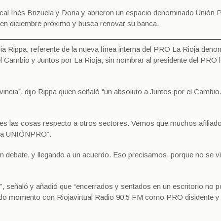
dical Inés Brizuela y Doria y abrieron un espacio denominado Unión 
 en diciembre próximo y busca renovar su banca.
ria Rippa, referente de la nueva línea interna del PRO La Rioja den
 Cambio y Juntos por La Rioja, sin nombrar al presidente del PRO lo
ncia”, dijo Rippa quien señaló “un absoluto a Juntos por el Cambio
s las cosas respecto a otros sectores. Vemos que muchos afiliad
e la UNIÓNPRO”.
debate, y llegando a un acuerdo. Eso precisamos, porque no se v
”, señaló y añadió que “encerrados y sentados en un escritorio no
todo momento con Riojavirtual Radio 90.5 FM como PRO disidente y 