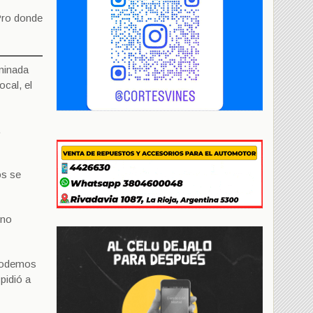
Pro donde
ominada
cal, el
.
os se
ino
 podemos
pidió a