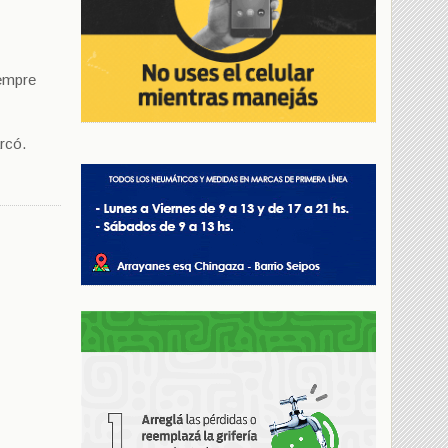
iempre
rcó.