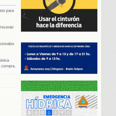
sto para
frecerán
acionales
 ùnica
a compra.