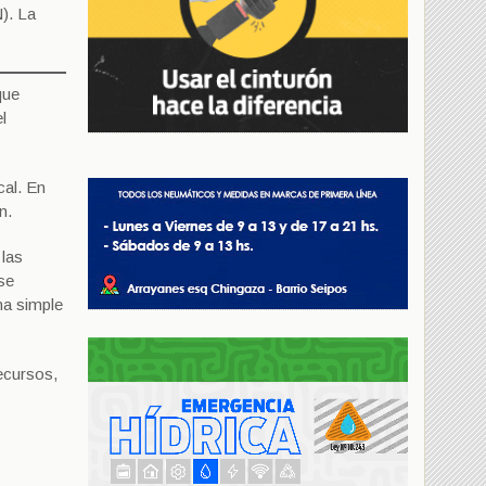
N). La
que
l
cal. En
n.
 las
se
na simple
ecursos,