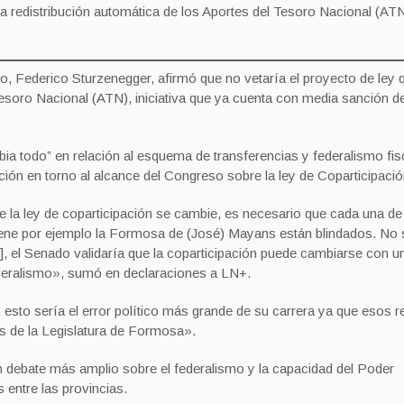
 la redistribución automática de los Aportes del Tesoro Nacional (AT
o, Federico Sturzenegger, afirmó que no vetaría el proyecto de ley 
Tesoro Nacional (ATN), iniciativa que ya cuenta con media sanción de
ia todo” en relación al esquema de transferencias y federalismo fis
ición en torno al alcance del Congreso sobre la ley de Coparticipació
e la ley de coparticipación se cambie, es necesario que cada una de
 tiene por ejemplo la Formosa de (José) Mayans están blindados. No 
], el Senado validaría que la coparticipación puede cambiarse con u
ederalismo», sumó en declaraciones a LN+.
esto sería el error político más grande de su carrera ya que esos r
s de la Legislatura de Formosa».
un debate más amplio sobre el federalismo y la capacidad del Poder
s entre las provincias.