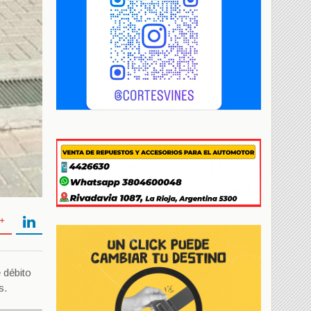
 débito
es.