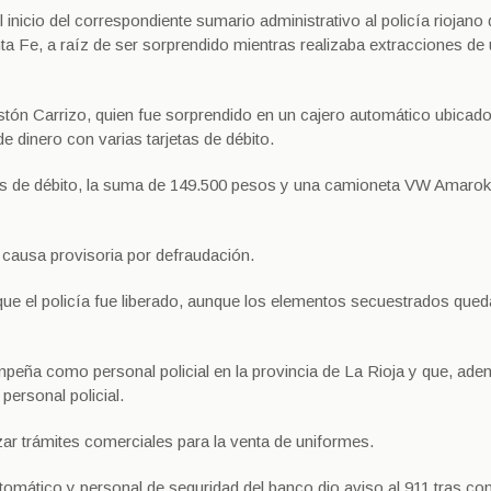
 inicio del correspondiente sumario administrativo al policía riojano
nta Fe, a raíz de ser sorprendido mientras realizaba extracciones de
astón Carrizo, quien fue sorprendido en un cajero automático ubicad
 dinero con varias tarjetas de débito.
etas de débito, la suma de 149.500 pesos y una camioneta VW Amarok
a causa provisoria por defraudación.
que el policía fue liberado, aunque los elementos secuestrados qued
mpeña como personal policial en la provincia de La Rioja y que, ade
personal policial.
ar trámites comerciales para la venta de uniformes.
omático y personal de seguridad del banco dio aviso al 911 tras con