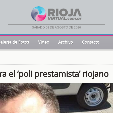
sábado 08 de agosto de 2026
alería de Fotos
Video
Archivo
Contacto
 el ‘poli prestamista’ riojano