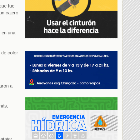
 que fue
 un cajero
o en una
 de color
aron a
más,
statar