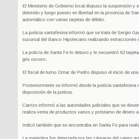
El Ministerio de Gobierno local dispuso la suspensión y el
detenido y luego puesto en libertad en la provincia de Sa
automático con varias tarjetas de débito.
La justicia santafesina informó que se trata de Sergio G
sucursal del Banco Hipotecario realizando extracciones de
La policía de Santa Fe lo detuvo y le secuestró 62 tarj
gris oscuro.
El fiscal de turno Omar de Pedro dispuso el inicio de un
Posteriormente se informó desde la justicia santafesina 
disposición de la justicia.
Carrizo informó a las autoridades judiciales que se dese
realiza venta de productos varios y préstamo de dinero a 
Indicó también que se encontraba en Santa Fe para realiz
La maniobra fue detectada por las cámaras del cajero aut