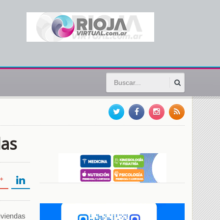
das
iviendas