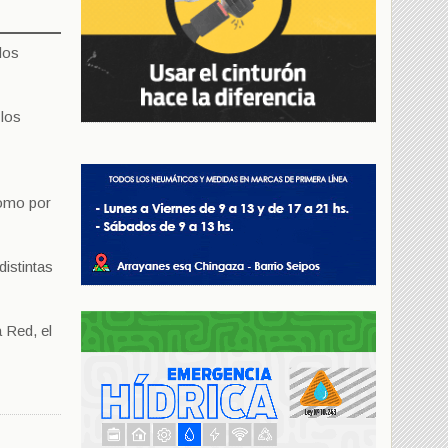
dos
 los
como por
distintas
 Red, el