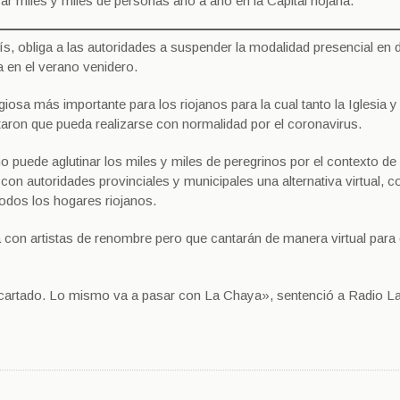
r miles y miles de personas año a año en la Capital riojana.
aís, obliga a las autoridades a suspender la modalidad presencial en 
a en el verano venidero.
igiosa más importante para los riojanos para la cual tanto la Iglesia y
taron que pueda realizarse con normalidad por el coronavirus.
o puede aglutinar los miles y miles de peregrinos por el contexto de
con autoridades provinciales y municipales una alternativa virtual, 
todos los hogares riojanos.
 con artistas de renombre pero que cantarán de manera virtual para 
artado. Lo mismo va a pasar con La Chaya», sentenció a Radio La