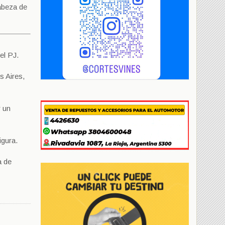
abeza de
el PJ.
s Aires,
r un
igura.
a de