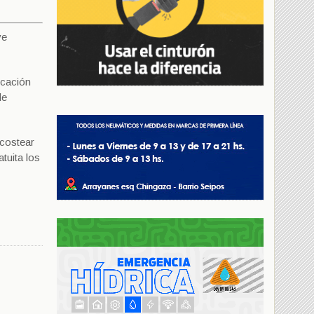
ve
icación
de
 costear
tuita los