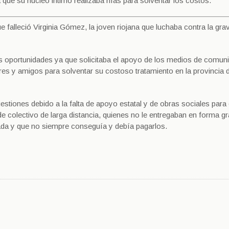
a que su núcleo intimo realizaba rifas para solventar los costos.
 falleció Virginia Gómez, la joven riojana que luchaba contra la gra
sas oportunidades ya que solicitaba el apoyo de los medios de comun
iares y amigos para solventar su costoso tratamiento en la provincia 
estiones debido a la falta de apoyo estatal y de obras sociales para
 colectivo de larga distancia, quienes no le entregaban en forma gra
tada y que no siempre conseguía y debía pagarlos.