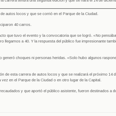
a carrera tendrá una segunda edición y que se hará el 14 de diciem
 de autos locos y que se corrió en el Parque de la Ciudad.
iciparon 40 carros.
pacto que tuvo el evento y la convocatoria que se logró. «No pensá
o llegamos a 40. Y la respuesta del público fue impresionante tambi
no generó choques ni personas heridas. «Solo hubo algunos raspon
n de esta carrera de autos locos y que se realizará el próximo 14 
vez en el Parque de la Ciudad o en otro lugar de la Capital.
ecaudados y que aportó el público asistente, fueron destinados a d