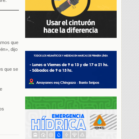
bre.
bamos que
én», dijo
es que se
de
os