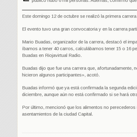
público hubo 6 mil personas. Además, confirmó que l
Este domingo 12 de octubre se realizó la primera carrera
El evento tuvo una gran convocatoria y en la carrera part
Mario Buadas, organizador de la carrera, destacó el im
íbamos a tener 40 carros, calculábamos tener 15 o 16 per
Buadas en Riojavirtual Radio.
Buadas dijo que fue una carrera que, afortunadamente, 
hicieron algunos participantes», acotó.
Buadas informó que ya está confirmada la segunda edició
diciembre, aunque aún no está confirmado si se hará otra 
Por último, mencionó que los alimentos no perecederos r
asentamientos de la ciudad Capital.