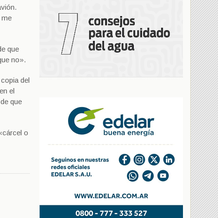
vión.
Y me
de que
 que no».
 copia del
en el
 de que
«cárcel o