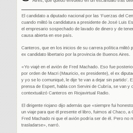
Aires, que quedó envuelto en un escándalo tras det
El candidato a diputado nacional por las ‘Fuerzas del Ce
cuando militó la candidatura a presidente de José Luis Es
el empresario sospechado de lavado de dinero y de tener
causa abierta en ese país.
Canteros, que en los inicios de su carrera política milit
ex candidato libertario por la provincia de Buenos Aires.
«Yo viajé en el avión de Fred Machado. Eso fue posterio
por orden de Macri (Mauricio, ex presidente), el ex diput
y yo se lo comuniqué, le dije ‘te van a dejar sin partido
prensa de Espert, habla con Servini de Cubría, se van 
contextualizó Canteros en Riojavirtual Radio.
El dirigente riojano dijo además que «siempre fui hones
un viaje para que él presente el libro, fuimos al Chaco, 
Fred Machado ni que el avión podría ser de él. Pero no 
trasladarse», narró.