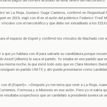
ectarse pagos del hombre acusado de lavar dinero del narcotráfico.
ntro’ en La Rioja, Gustavo ‘Guga’ Canteros, confirmó en Riojavirtual
pert en 2019, viajó con él en el avión del polémico Federico ‘Fred’
 vínculos con el narcotráfico y que debe ser extraditado a los EEU
ó para el espacio de Espert y confirmó los vínculos de Machado con e
r a que yo hablara con él para salvarle su candidatura porque recue
ado Assef (Alberto) le saca el partido. Yo estaba en ese partido que 
’. Esa misma noche, la que inició todo esto que es Clara Montero Barré
y consiguen en partido UNITE y ahí puede presentarse como candidat
to con él (Espert)». «Después yo me tenía que venir a La Rioja, cua
a Corrientes, Formosa y a Misiones en ese avión. Pero yo ni sabía qu
me resultaba sospechoso que un candidato a presidente tuviera un a