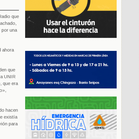
 Radio que
 Machado,
U por una
l ahora
rden que
era UNIR
, que era
o»,
ndo hacen
e existía
vión para