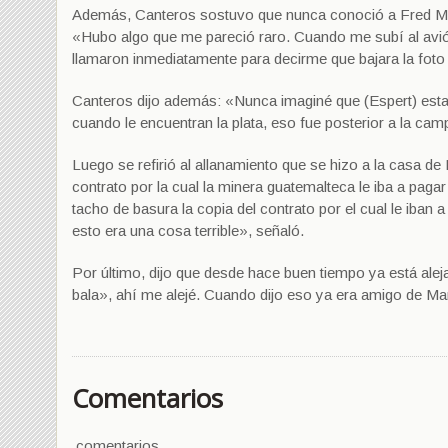
Además, Canteros sostuvo que nunca conoció a Fred Mac
«Hubo algo que me pareció raro. Cuando me subí al avió
llamaron inmediatamente para decirme que bajara la foto
Canteros dijo además: «Nunca imaginé que (Espert) estab
cuando le encuentran la plata, eso fue posterior a la cam
Luego se refirió al allanamiento que se hizo a la casa d
contrato por la cual la minera guatemalteca le iba a paga
tacho de basura la copia del contrato por el cual le iban
esto era una cosa terrible», señaló.
Por último, dijo que desde hace buen tiempo ya está ale
bala», ahí me alejé. Cuando dijo eso ya era amigo de M
Comentarios
comentarios