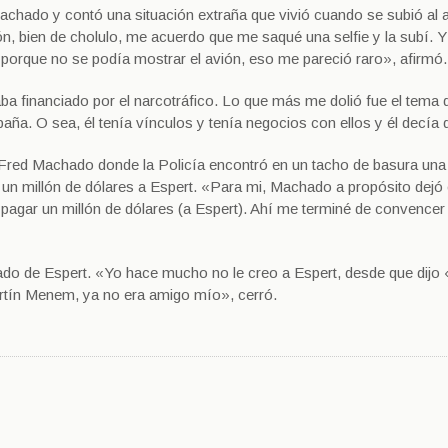
hado y contó una situación extraña que vivió cuando se subió al a
n, bien de cholulo, me acuerdo que me saqué una selfie y la subí. 
 porque no se podía mostrar el avión, eso me pareció raro», afirmó.
a financiado por el narcotráfico. Lo que más me dolió fue el tema 
paña. O sea, él tenía vínculos y tenía negocios con ellos y él decía
e Fred Machado donde la Policía encontró en un tacho de basura una
r un millón de dólares a Espert. «Para mi, Machado a propósito dejó 
 a pagar un millón de dólares (a Espert). Ahí me terminé de convencer
jado de Espert. «Yo hace mucho no le creo a Espert, desde que dijo 
artín Menem, ya no era amigo mío», cerró.