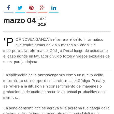
marzo 04
18:40
2019
‘P
ORNOVENGANZA’ se llamará el delito informático
que tendrá penas de 2 a 6 meses a 2 años. Se
incorporó a la reforma del Código Penal luego de estudiarse
el caso donde un tatuador divulgó fotos y videos sexuales de
su ex pareja riojana.
La tipificación de la
pornovenganza
como un nuevo delito
informático se incorporó en la reforma del Código Penal, y
se refiere a la difusión sin consentimiento de imágenes o
grabaciones de audio de naturaleza sexual producidas en la
intimidad.
La pena contemplada se agrava si la persona fue pareja de la
víctima, si la víctima es menor de edad o si el delito se