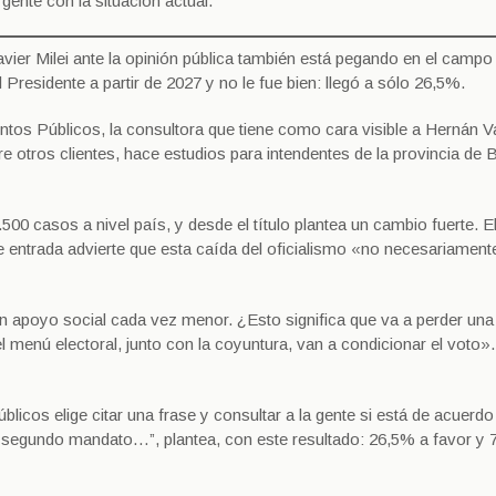
ente con la situación actual.
ier Milei ante la opinión pública también está pegando en el campo 
residente a partir de 2027 y no le fue bien: llegó a sólo 26,5%.
ntos Públicos, la consultora que tiene como cara visible a Hernán Va
tre otros clientes, hace estudios para intendentes de la provincia de
500 casos a nivel país, y desde el título plantea un cambio fuerte. E
de entrada advierte que esta caída del oficialismo «no necesariament
un apoyo social cada vez menor. ¿Esto significa que va a perder una
menú electoral, junto con la coyuntura, van a condicionar el voto».
blicos elige citar una frase y consultar a la gente si está de acuerdo
n segundo mandato…”, plantea, con este resultado: 26,5% a favor y