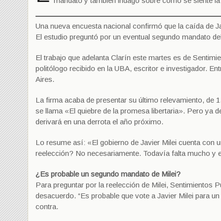
mandato y también indagó sobre cómo se siente la g
Una nueva encuesta nacional confirmó que la caída de Jav
El estudio preguntó por un eventual segundo mandato del P
El trabajo que adelanta Clarín este martes es de Sentimie
politólogo recibido en la UBA, escritor e investigador. En
Aires.
La firma acaba de presentar su último relevamiento, de 1.
se llama «El quiebre de la promesa libertaria». Pero ya 
derivará en una derrota el año próximo.
Lo resume así: «El gobierno de Javier Milei cuenta con 
reelección? No necesariamente. Todavía falta mucho y el 
¿Es probable un segundo mandato de Milei?
Para preguntar por la reelección de Milei, Sentimientos Pú
desacuerdo. “Es probable que vote a Javier Milei para u
contra.