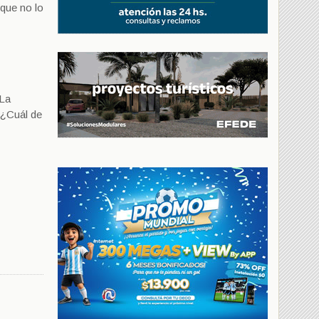
 que no lo
 La
 ¿Cuál de