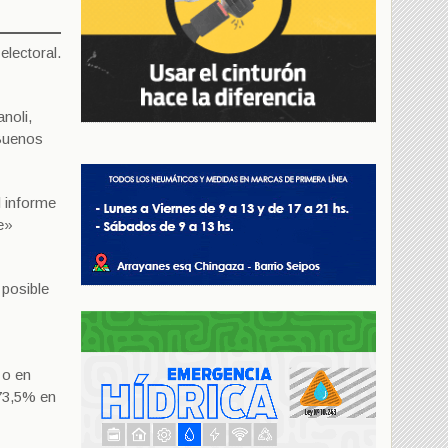
electoral.
noli,
 Buenos
l informe
e»
 posible
 o en
 73,5% en