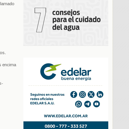
 llamado
s
tos.
os encima
s-