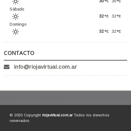
30
30
Sábado
32
32
Domingo
32
32
CONTACTO
info@riojavirtual.com.ar
© 2020 Copyright
riojavirtual.com.ar
Todos los derechos
reservados.