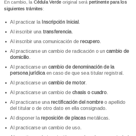
En cambio, la
Cédula Verde
original será
pertinente para los
siguientes trámites
:
Al practicar la
Inscripción Inicial
.
Al inscribir una
transferencia
.
Al inscribir una comunicación de
recupero
.
Al practicarse un cambio de radicación o un
cambio de
domicilio
.
Al practicarse un
cambio de denominación de la
persona jurídica
en caso de que sea titular registral.
Al practicarse un
cambio de motor
.
Al practicarse un cambio de
chasis o cuadro
.
Al practicarse una
rectificación del nombre
o apellido
del titular o de otro dato en ella consignado.
Al disponer la
reposición de placas
metálicas.
Al practicarse un cambio de uso.