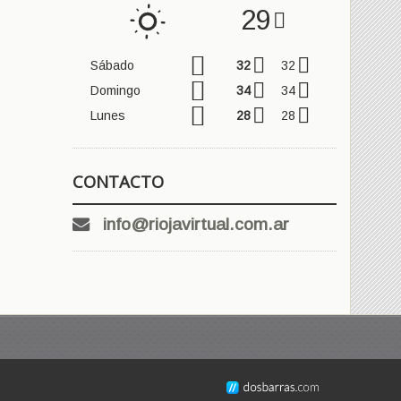
29
Sábado
32
32
Domingo
34
34
Lunes
28
28
CONTACTO
info@riojavirtual.com.ar