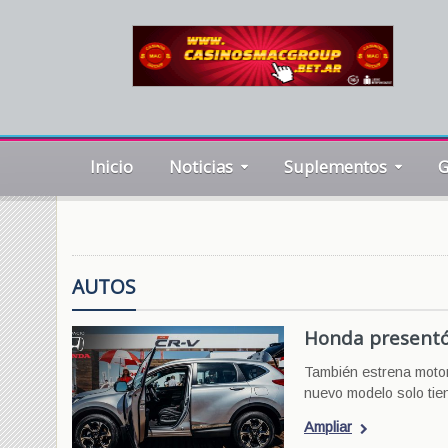
Inicio
Noticias
Suplementos
G
AUTOS
Honda presentó
También estrena motor
nuevo modelo solo tiene
Ampliar